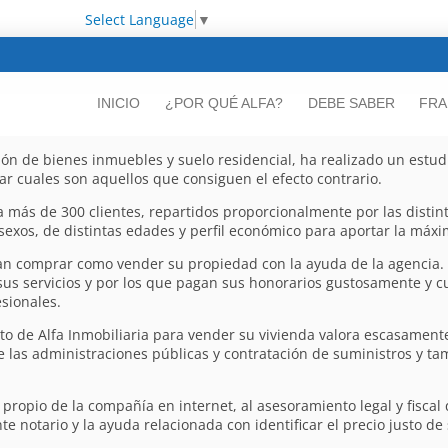
Select Language
▼
INICIO
¿POR QUÉ ALFA?
DEBE SABER
FRA
ón de bienes inmuebles y suelo residencial, ha realizado un estudio
tar cuales son aquellos que consiguen el efecto contrario.
a más de 300 clientes, repartidos proporcionalmente por las distin
os, de distintas edades y perfil económico para aportar la máxim
can comprar como vender su propiedad con la ayuda de la agencia. 
 sus servicios y por los que pagan sus honorarios gustosamente y 
esionales.
to de Alfa Inmobiliaria para vender su vivienda valora escasamen
nte las administraciones públicas y contratación de suministros y 
ropio de la compañía en internet, al asesoramiento legal y fiscal 
te notario y la ayuda relacionada con identificar el precio justo 