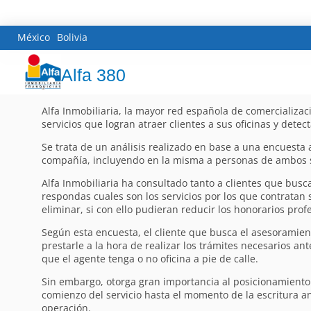
México
Bolivia
Alfa 380
Alfa Inmobiliaria, la mayor red española de comercializaci
servicios que logran atraer clientes a sus oficinas y detec
Se trata de un análisis realizado en base a una encuesta 
compañía, incluyendo en la misma a personas de ambos sex
Alfa Inmobiliaria ha consultado tanto a clientes que bus
respondas cuales son los servicios por los que contratan
eliminar, si con ello pudieran reducir los honorarios prof
Según esta encuesta, el cliente que busca el asesoramien
prestarle a la hora de realizar los trámites necesarios a
que el agente tenga o no oficina a pie de calle.
Sin embargo, otorga gran importancia al posicionamiento p
comienzo del servicio hasta el momento de la escritura an
operación.