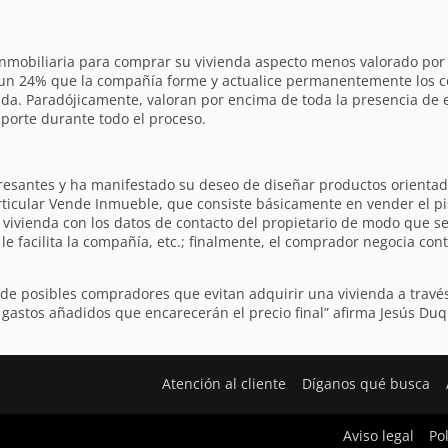
a Inmobiliaria para comprar su vivienda aspecto menos valorado por 
n un 24% que la compañía forme y actualice permanentemente los 
enda. Paradójicamente, valoran por encima de toda la presencia de 
 aporte durante todo el proceso.
resantes y ha manifestado su deseo de diseñar productos orienta
rticular Vende Inmueble, que consiste básicamente en vender el piso
a vivienda con los datos de contacto del propietario de modo que s
ue le facilita la compañía, etc.; finalmente, el comprador negocia c
e posibles compradores que evitan adquirir una vivienda a través
gastos añadidos que encarecerán el precio final” afirma Jesús Duqu
Atención al cliente
Díganos qué busca
Aviso legal
Po