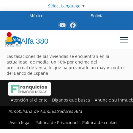
Select Language
▼
México
Bolivia
Alfa 380
Las tasaciones de las viviendas se encuentran en la
actualidad, de media, un 10% por encima del
precio real de venta, lo que ha provocado un mayor control
del Banco de España
Atención al cliente
Díganos qué busca
Anuncie su inmueb
Inmobiliaria de Administradores Alfa
Aviso legal
Política de Privacidad
Política de cookies