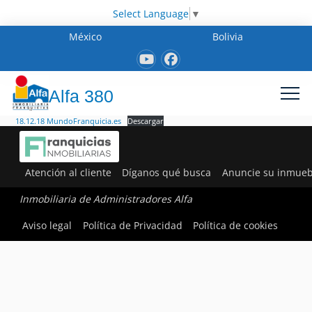
Select Language
▼
México
Bolivia
Alfa 380
18.12.18 MundoFranquicia.es
Descargar
Atención al cliente
Díganos qué busca
Anuncie su inmueb
Inmobiliaria de Administradores Alfa
Aviso legal
Política de Privacidad
Política de cookies