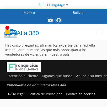
Select Language
▼
México
Bolivia
Alfa 380
Hay cinco preguntas, afirman los expertos de la red Alfa
Inmobiliaria, que son las que más preocupan a los
vendedores de vivienda en nuestro país.
Atención al cliente
Díganos qué busca
Anuncie su inmueb
Inmobiliaria de Administradores Alfa
Aviso legal
Política de Privacidad
Política de cookies