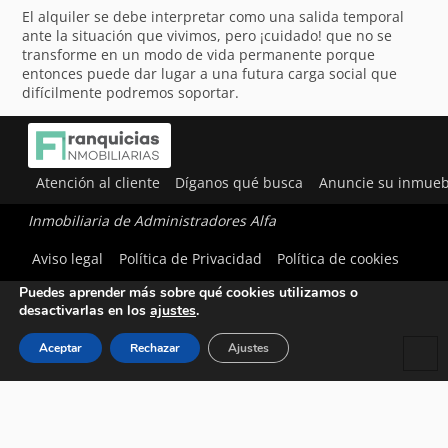
El alquiler se debe interpretar como una salida temporal
ante la situación que vivimos, pero ¡cuidado! que no se
transforme en un modo de vida permanente porque
entonces puede dar lugar a una futura carga social que
difícilmente podremos soportar.
Atención al cliente
Díganos qué busca
Anuncie su inmueb
Inmobiliaria de Administradores Alfa
Utilizamos cookies para ofrecerte la mejor experiencia en
Aviso legal
Política de Privacidad
Política de cookies
nuestra web.
Puedes aprender más sobre qué cookies utilizamos o
desactivarlas en los
ajustes
.
Aceptar
Rechazar
Ajustes