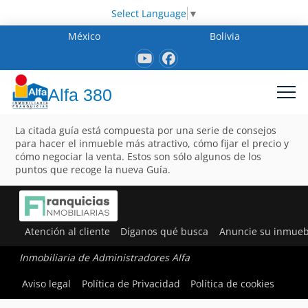
Select Language
▼
México
Bolivia
Alfa 380
La citada guía está compuesta por una serie de consejos
para hacer el inmueble más atractivo, cómo fijar el precio y
cómo negociar la venta. Estos son sólo algunos de los
puntos que recoge la nueva Guía.
Atención al cliente
Díganos qué busca
Anuncie su inmueb
Inmobiliaria de Administradores Alfa
Aviso legal
Política de Privacidad
Política de cookies