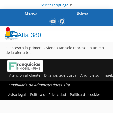
Select Language
▼
México
Bolivia
Alfa 380
El acceso a la primera vivienda tan solo representa un 30%
de la oferta total.
Atención al cliente
Díganos qué busca
Anuncie su inmueb
Inmobiliaria de Administradores Alfa
Aviso legal
Política de Privacidad
Política de cookies