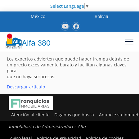
Select Language
▼
México
Bolivia
Alfa 380
Los expertos advierten que puede haber trampa detrás de
un precio excesivamente barato y facilitan algunas claves
para
que no haya sorpresas.
Descargar artículo
Atención al cliente
Díganos qué busca
Anuncie su inmueb
Inmobiliaria de Administradores Alfa
Aviso legal
Política de Privacidad
Política de cookies