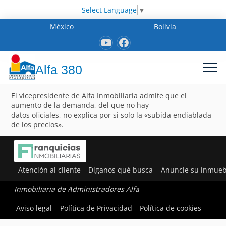
Select Language
▼
México
Bolivia
Alfa 380
El vicepresidente de Alfa Inmobiliaria admite que el
aumento de la demanda, del que no hay
datos oficiales, no explica por sí solo la «subida endiablada
de los precios».
Atención al cliente
Díganos qué busca
Anuncie su inmueb
Inmobiliaria de Administradores Alfa
Aviso legal
Política de Privacidad
Política de cookies