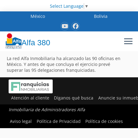
Select Language
▼
México
Bolivia
Alfa 380
La red Alfa Inmobiliaria ha alcanzado las 90 oficinas en
México. Y antes de que concluya el ejercicio prevé
superar las 95 delegaciones franquiciadas.
Atención al cliente
Díganos qué busca
Anuncie su inmueb
Inmobiliaria de Administradores Alfa
Aviso legal
Política de Privacidad
Política de cookies