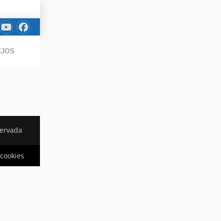
EJOS
servada
 cookies