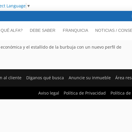
ect Language
▼
 QUÉ ALFA?
DEBE SABER
FRANQUICIA
NOTICIAS / CONS
 económica y el estallido de la burbuja con un nuevo perfil de
n al cliente
Díganos qué busca
Anuncie su inmueble
Área re
Aviso legal
Política de Privacidad
Política de