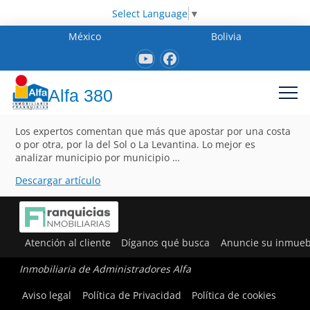
Select Language
▼
México
Bolivia
Alfa 380
Los expertos comentan que más que apostar por una costa
o por otra, por la del Sol o La Levantina. Lo mejor es
analizar municipio por municipio …
Descargar artículo
Atención al cliente
Díganos qué busca
Anuncie su inmueb
Inmobiliaria de Administradores Alfa
Aviso legal
Política de Privacidad
Política de cookies