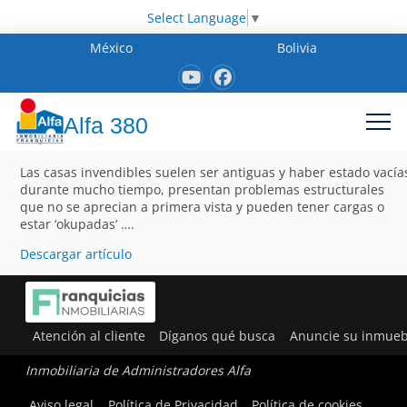
Select Language
▼
México
Bolivia
Alfa 380
Las casas invendibles suelen ser antiguas y haber estado vacía
durante mucho tiempo, presentan problemas estructurales
que no se aprecian a primera vista y pueden tener cargas o
estar ‘okupadas’ ….
Descargar artículo
Atención al cliente
Díganos qué busca
Anuncie su inmueb
Inmobiliaria de Administradores Alfa
Aviso legal
Política de Privacidad
Política de cookies