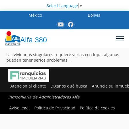
Select Language
▼
México
Bolivia
Alfa 380
Las viviendas singulares requiere verlas con lupa, algunas
pueden tener serios problemas….
Atención al cliente
Díganos qué busca
Anuncie su inmueb
Inmobiliaria de Administradores Alfa
Aviso legal
Política de Privacidad
Política de cookies